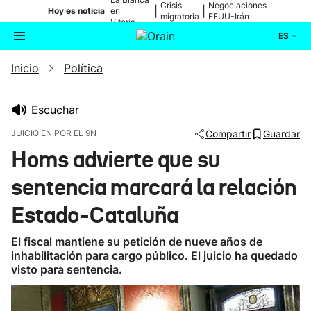
Crisis
Negociaciones
|
|
Hoy es noticia
en
migratoria
EEUU-Irán
Vitoria-
Gasteiz
ES
Inicio
Política
Actualidad
Buscador
Política
Escuchar
JUICIO EN POR EL 9N
Compartir
Guardar
Cultura
Homs advierte que su
sentencia marcará la relación
Ikusmiran
Estado-Cataluña
Eguraldia
El fiscal mantiene su petición de nueve años de
inhabilitación para cargo público. El juicio ha quedado
visto para sentencia.