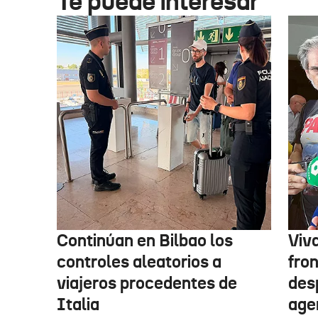
Te puede interesar
Continúan en Bilbao los
Viv
controles aleatorios a
fro
viajeros procedentes de
des
Italia
age