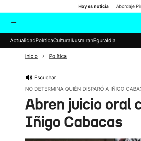
Hoy es noticia
Abordaje Pi
Actualidad
Política
Cul
Actualidad
Política
Cultura
Ikusmiran
Eguraldia
Sociedad
Elecciones
Economía
Inicio
Política
Internacional
Escuchar
NO DETERMINA QUIÉN DISPARÓ A IÑIGO CABA
Abren juicio oral
Iñigo Cabacas