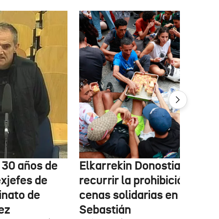
e 30 años de
Elkarrekin Donostia estudi
exjefes de
recurrir la prohibición de la
inato de
cenas solidarias en San
ez
Sebastián