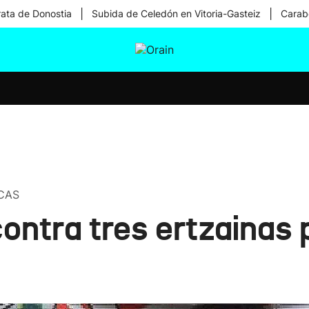
|
|
rata de Donostia
Subida de Celedón en Vitoria-Gasteiz
Carabe
tura
Ikusmiran
Egural
Salud
Tecnología
CAS
 contra tres ertzainas