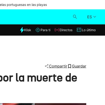
las portuguesas en las playas
ES
dia
Klisk
Para ti
Directos
Lo último
Klisk
Directos
Para ti
Compartir
Guardar
 por la muerte de
Lo último