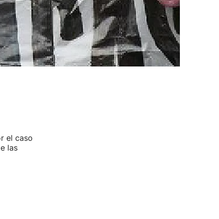
or el caso
e las