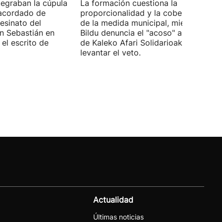
tegraban la cúpula
La formación cuestiona la
 acordado de
proporcionalidad y la cobertura juríd
esinato del
de la medida municipal, mientras EH
an Sebastián en
Bildu denuncia el "acoso" a voluntari
el escrito de
de Kaleko Afari Solidarioak y pide
levantar el veto.
Actualidad
Últimas noticias