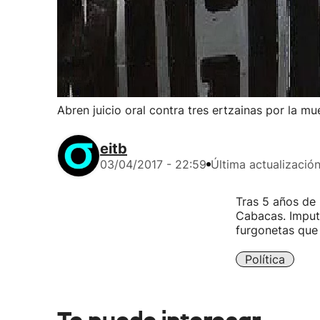
Abren juicio oral contra tres ertzainas por la m
eitb
03/04/2017 - 22:59
Última actualizació
Tras 5 años de i
Cabacas. Imput
furgonetas que 
Política