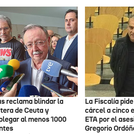
as reclama blindar la
La Fiscalía pid
ntera de Ceuta y
cárcel a cinco 
plegar al menos 1000
ETA por el ases
ntes
Gregorio Ordóñ