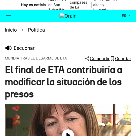
compases
|
|
Hoy es noticia
de San
altas y
de La
Sebastián
tormentas
Blanca
ES
Inicio
Política
Actualidad
Buscador
Política
Escuchar
MENDIA TRAS EL DESARME DE ETA
Compartir
Guardar
Cultura
El final de ETA contribuiría a
modificar la situación de los
Ikusmiran
presos
Eguraldia