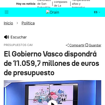
compases
|
|
Hoy es noticia
de San
altas y
de La
Sebastián
tormentas
Blanca
ES
Inicio
Política
Actualidad
Buscador
Política
Escuchar
PRESUPUESTOS CAV
Compartir
Guardar
Cultura
El Gobierno Vasco dispondrá
de 11.059,7 millones de euros
Ikusmiran
de presupuesto
Eguraldia