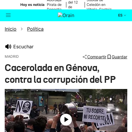
del 12
|
|
Hoy es noticia
Pirata de
Celedón en
de
Donostia
Vitoria-Gasteiz
agosto
ES
Inicio
Política
Actualidad
Buscador
Política
Escuchar
MADRID
Compartir
Guardar
Cultura
Cacerolada en Génova,
contra la corrupción del PP
Ikusmiran
Eguraldia