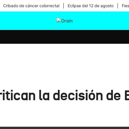
|
|
Cribado de cáncer colorrectal
Eclipse del 12 de agosto
Fie
tura
Ikusmiran
Egural
Salud
Tecnología
ritican la decisión de