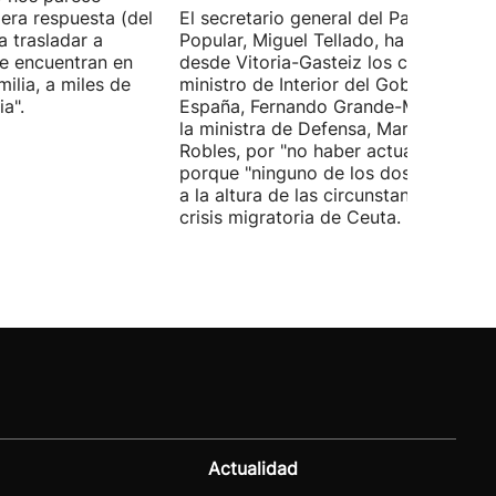
era respuesta (del
El secretario general del Partido
 trasladar a
Popular, Miguel Tellado, ha exigido
e encuentran en
desde Vitoria-Gasteiz los ceses del
ilia, a miles de
ministro de Interior del Gobierno de
a".
España, Fernando Grande-Marlaska, 
la ministra de Defensa, Margarita
Robles, por "no haber actuado" y
porque "ninguno de los dos ha estad
a la altura de las circunstancias" ante 
crisis migratoria de Ceuta.
Actualidad