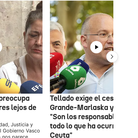
 preocupa
Tellado exige el cese de
es lejos de
Grande-Marlaska y Robles
"Son los responsables de
dad, Justicia y
todo lo que ha ocurrido en
l Gobierno Vasco
Ceuta"
o nos parece