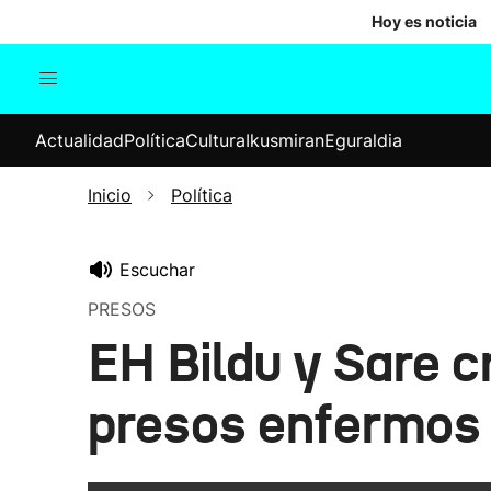
Hoy es noticia
Actualidad
Política
Cul
Actualidad
Política
Cultura
Ikusmiran
Eguraldia
Sociedad
Elecciones
Economía
Inicio
Política
Internacional
Escuchar
PRESOS
EH Bildu y Sare c
presos enfermos