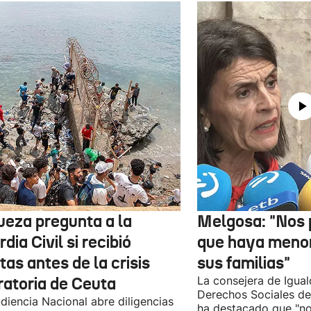
jueza pregunta a la
Melgosa: "Nos
dia Civil si recibió
que haya menor
tas antes de la crisis
sus familias"
ratoria de Ceuta
La consejera de Igual
Derechos Sociales de
diencia Nacional abre diligencias
ha destacado que "n