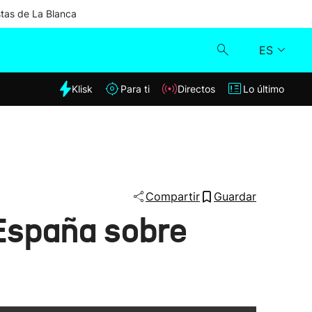
stas de La Blanca
ES
dia
Klisk
Para ti
Directos
Lo último
Klisk
Directos
Para ti
Compartir
Guardar
 España sobre
Lo último