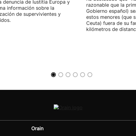
la denuncia de Iustitia Europa y
razonable que la prim
ma información sobre la
Gobierno español) sea
ización de supervivientes y
estos menores (que s
idos.
Ceuta) fuera de su fam
kilómetros de distanci
Orain