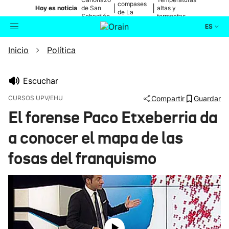
compases
|
|
Hoy es noticia
de San
altas y
de La
Sebastián
tormentas
Blanca
ES
Inicio
Política
Actualidad
Buscador
Política
Escuchar
CURSOS UPV/EHU
Compartir
Guardar
Cultura
El forense Paco Etxeberria da
a conocer el mapa de las
Ikusmiran
fosas del franquismo
Eguraldia