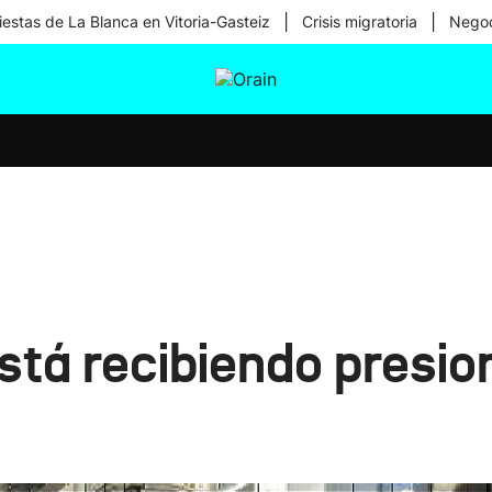
|
|
iestas de La Blanca en Vitoria-Gasteiz
Crisis migratoria
Negoc
tura
Ikusmiran
Egural
Salud
Tecnología
stá recibiendo presion