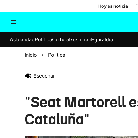
Hoy es noticia
F
Actualidad
Política
Cul
Actualidad
Política
Cultura
Ikusmiran
Eguraldia
Sociedad
Elecciones
Economía
Inicio
Política
Internacional
Escuchar
"Seat Martorell e
Cataluña"