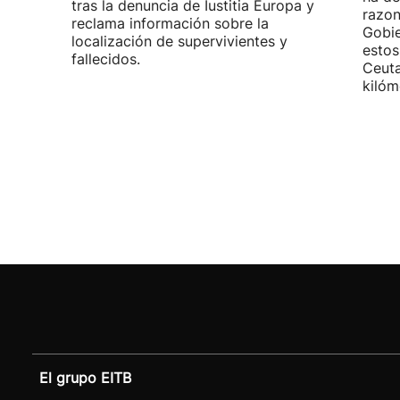
tras la denuncia de Iustitia Europa y
razon
reclama información sobre la
Gobie
localización de supervivientes y
estos
fallecidos.
Ceuta
kilóm
El grupo EITB