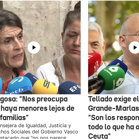
gosa: "Nos preocupa
Tellado exige e
 haya menores lejos de
Grande-Marlas
familias"
"Son los respo
nsejera de Igualdad, Justicia y
todo lo que ha 
hos Sociales del Gobierno Vasco
Ceuta"
stacado que "no nos parece