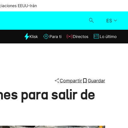
iaciones EEUU-Irán
ES
dia
Klisk
Para ti
Directos
Lo último
Klisk
Directos
Para ti
Compartir
Guardar
es para salir de
Lo último