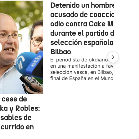
Detenido un hombre
acusado de coacciones y
odio contra Cake Minuesa
durante el partido de la
selección española, en
Bilbao
El periodista de okdiario se encontra
en una manifestación a favor de la
selección vasca, en Bilbao, durante la
final de España en el Mundial.
l cese de
ka y Robles:
nsables de
ocurrido en