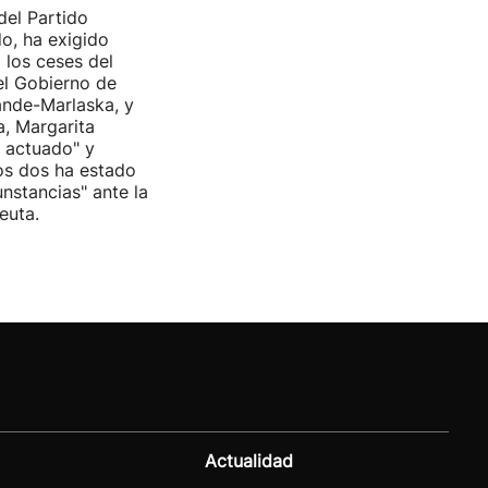
del Partido
do, ha exigido
 los ceses del
del Gobierno de
nde-Marlaska, y
a, Margarita
r actuado" y
os dos ha estado
cunstancias" ante la
euta.
Actualidad