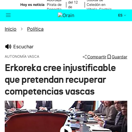
del 12
|
|
Hoy es noticia
Pirata de
Celedón en
de
Donostia
Vitoria-Gasteiz
agosto
ES
Inicio
Política
Actualidad
Buscador
Política
Escuchar
AUTONOMÍA VASCA
Compartir
Guardar
Cultura
Erkoreka cree injustificable
que pretendan recuperar
Ikusmiran
competencias vascas
Eguraldia