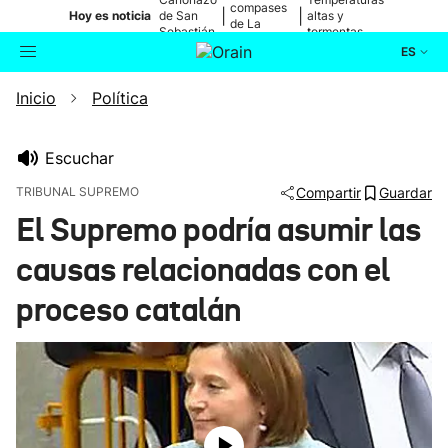
compases
|
|
Hoy es noticia
de San
altas y
de La
Sebastián
tormentas
Blanca
ES
Inicio
Política
Actualidad
Buscador
Política
Escuchar
TRIBUNAL SUPREMO
Compartir
Guardar
Cultura
El Supremo podría asumir las
causas relacionadas con el
Ikusmiran
proceso catalán
Eguraldia