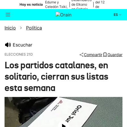
Edurne y
del 12
|
|
Hoy es noticia
de Elkano
Celedón Txiki,
de
en Getaria
en directo
agosto
ES
Inicio
Política
Actualidad
Buscador
Política
Escuchar
ELECCIONES 21D
Compartir
Guardar
Cultura
Los partidos catalanes, en
solitario, cierran sus listas
Ikusmiran
esta semana
Eguraldia