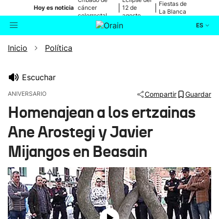
Fiestas de
|
|
Hoy es noticia
cáncer
12 de
La Blanca
colorrectal
agosto
ES
Inicio
Política
Actualidad
Buscador
Política
Escuchar
ANIVERSARIO
Compartir
Guardar
Cultura
Homenajean a los ertzainas
Ane Arostegi y Javier
Ikusmiran
Mijangos en Beasain
Eguraldia