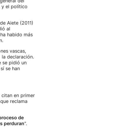
 general del
y el político
de Aiete (2011)
ió al
o ha habido más
n.
ones vascas,
la declaración.
 se pidió un
sí se han
 citan en primer
o que reclama
proceso de
s perduran
".