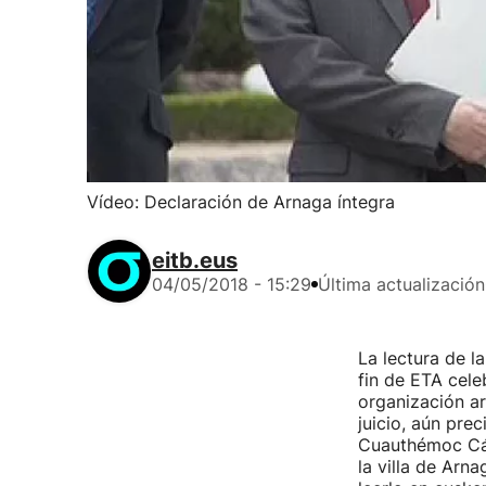
Vídeo: Declaración de Arnaga íntegra
eitb.eus
04/05/2018 - 15:29
Última actualización
La lectura de l
fin de ETA cele
organización ar
juicio, aún prec
Cuauthémoc Cár
la villa de Arn