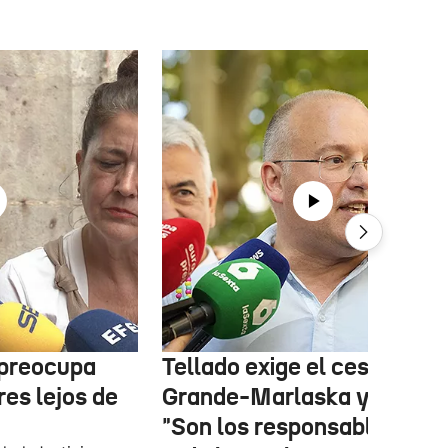
 preocupa
Tellado exige el cese de
es lejos de
Grande-Marlaska y Robles
"Son los responsables de