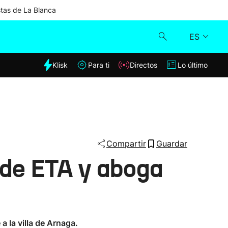
stas de La Blanca
ES
dia
Klisk
Para ti
Directos
Lo último
Klisk
Directos
Para ti
Compartir
Guardar
 de ETA y aboga
Lo último
 la villa de Arnaga.