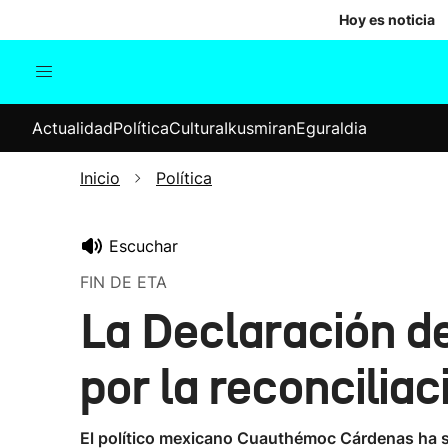
Hoy es noticia
Actualidad
Política
Cul
Actualidad
Política
Cultura
Ikusmiran
Eguraldia
Sociedad
Elecciones
Economía
Inicio
Política
Internacional
Escuchar
FIN DE ETA
La Declaración de
por la reconciliac
El político mexicano Cuauthémoc Cárdenas ha sid