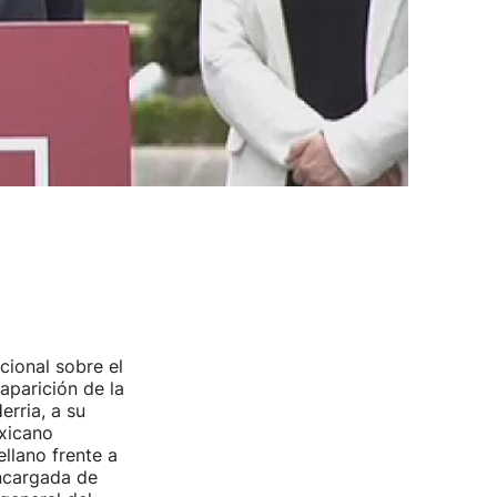
cional sobre el
parición de la
rria, a su
exicano
llano frente a
encargada de