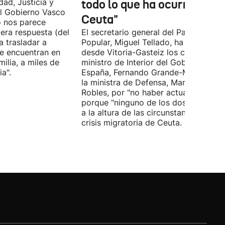
dad, Justicia y
todo lo que ha ocurrido en
l Gobierno Vasco
Ceuta"
o nos parece
era respuesta (del
El secretario general del Partido
 trasladar a
Popular, Miguel Tellado, ha exigido
e encuentran en
desde Vitoria-Gasteiz los ceses del
ilia, a miles de
ministro de Interior del Gobierno de
a".
España, Fernando Grande-Marlaska, 
la ministra de Defensa, Margarita
Robles, por "no haber actuado" y
porque "ninguno de los dos ha estad
a la altura de las circunstancias" ante 
crisis migratoria de Ceuta.