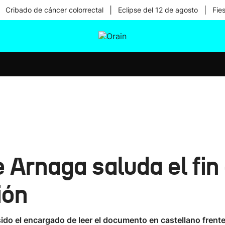
|
|
Cribado de cáncer colorrectal
Eclipse del 12 de agosto
Fie
tura
Ikusmiran
Egural
Salud
Tecnología
 Arnaga saluda el fin
ión
o el encargado de leer el documento en castellano frente a