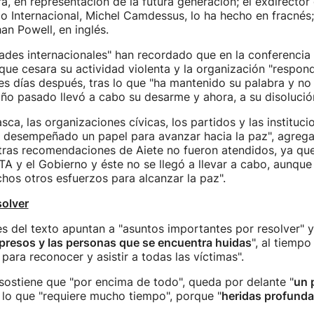
ra, en representación de la futura generación; el exdirector
 Internacional, Michel Camdessus, lo ha hecho en fracnés; 
an Powell, en inglés.
ades internacionales" han recordado que en la conferencia 
que cesara su actividad violenta y la organización "respond
es días después, tras lo que "ha mantenido su palabra y n
 año pasado llevó a cabo su desarme y ahora, a su disolució
sca, las organizaciones cívicas, los partidos y las instituci
n desempeñado un papel para avanzar hacia la paz", agrega 
tras recomendaciones de Aiete no fueron atendidos, ya que
TA y el Gobierno y éste no se llegó a llevar a cabo, aunque 
os otros esfuerzos para alcanzar la paz".
solver
s del texto apuntan a "asuntos importantes por resolver" y
s presos y las personas que se encuentra huidas
", al tiemp
para reconocer y asistir a todas las víctimas".
sostiene que "por encima de todo", queda por delante "
un 
, lo que "requiere mucho tiempo", porque "
heridas profunda