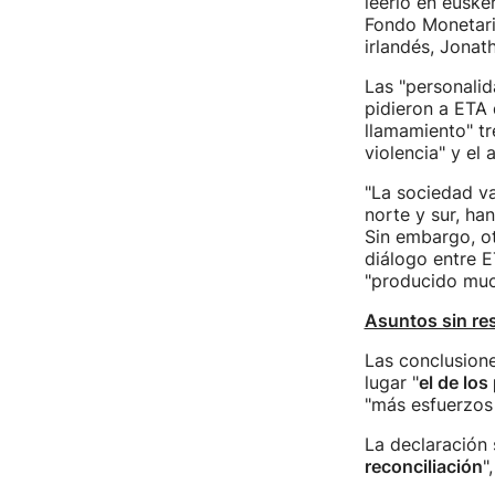
leerlo en euske
Fondo Monetario
irlandés, Jonath
Las "personalid
pidieron a ETA 
llamamiento" tr
violencia" y el
"La sociedad va
norte y sur, ha
Sin embargo, o
diálogo entre E
"producido much
Asuntos sin re
Las conclusione
lugar "
el de lo
"más esfuerzos 
La declaración 
reconciliación
"