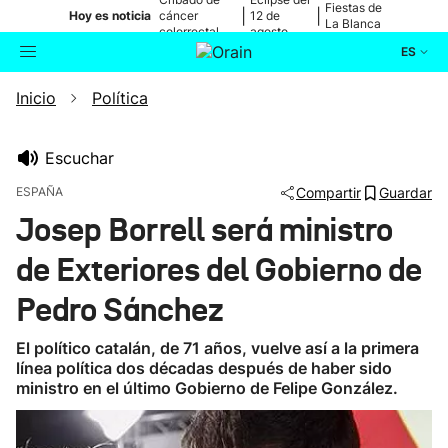
Fiestas de
|
|
Hoy es noticia
cáncer
12 de
La Blanca
colorrectal
agosto
ES
Inicio
Política
Actualidad
Buscador
Política
Escuchar
ESPAÑA
Compartir
Guardar
Cultura
Josep Borrell será ministro
de Exteriores del Gobierno de
Ikusmiran
Pedro Sánchez
Eguraldia
El político catalán, de 71 años, vuelve así a la primera
línea política dos décadas después de haber sido
ministro en el último Gobierno de Felipe González.