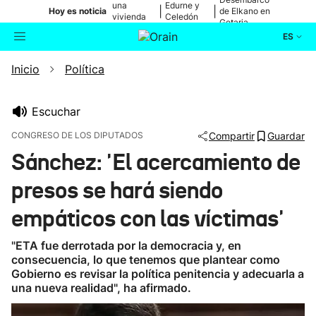
una
Edurne y
|
|
Hoy es noticia
de Elkano en
vivienda
Celedón
Getaria
de Bilbao
Txiki
ES
Inicio
Política
Actualidad
Buscador
Política
Escuchar
CONGRESO DE LOS DIPUTADOS
Compartir
Guardar
Cultura
Sánchez: 'El acercamiento de
presos se hará siendo
Ikusmiran
empáticos con las víctimas'
Eguraldia
"ETA fue derrotada por la democracia y, en
consecuencia, lo que tenemos que plantear como
Gobierno es revisar la política penitencia y adecuarla a
una nueva realidad", ha afirmado.