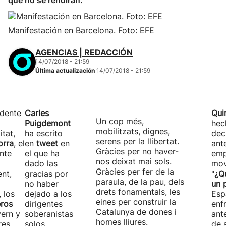
que no se rendirán.
Manifestación en Barcelona. Foto: EFE
AGENCIAS | REDACCIÓN
14/07/2018 - 21:59
Última actualización
14/07/2018 - 21:59
idente
Carles
Qui
Un cop més,
Puigdemont
hec
mobilitzats, dignes,
itat,
ha escrito
dec
serens per la llibertat.
orra
, el
en
tweet
en
ant
Gràcies per no haver-
nte
el que ha
emp
nos deixat mai sols.
dado las
mov
Gràcies per fer de la
nt,
gracias por
"
¿Q
paraula, de la pau, dels
no haber
un 
drets fonamentals, les
, los
dejado a los
Esp
eines per construir la
eros
dirigentes
enf
Catalunya de dones i
ern y
soberanistas
ant
homes lliures.
res
solos
de 