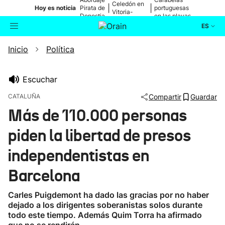
Celedón en
|
|
Hoy es noticia
Pirata de
portuguesas
Vitoria-
Donostia
en las playas
Gasteiz
ES
Inicio
Política
Actualidad
Buscador
Política
Escuchar
CATALUÑA
Compartir
Guardar
Cultura
Más de 110.000 personas
piden la libertad de presos
Ikusmiran
independentistas en
Eguraldia
Barcelona
Carles Puigdemont ha dado las gracias por no haber
dejado a los dirigentes soberanistas solos durante
todo este tiempo. Además Quim Torra ha afirmado