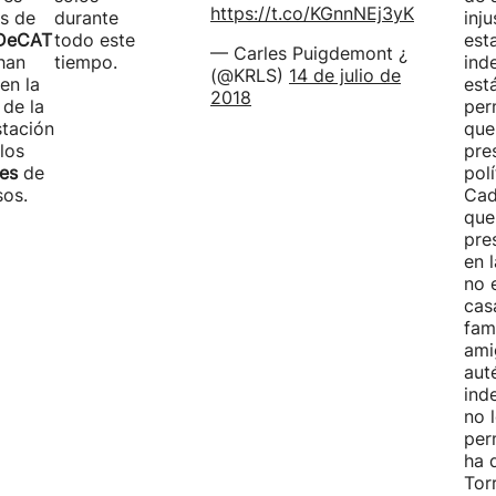
https://t.co/KGnnNEj3yK
os de
durante
inju
DeCAT
todo este
esta
— Carles Puigdemont ¿
han
tiempo.
ind
(@KRLS)
14 de julio de
en la
est
2018
de la
per
stación
que
 los
pre
res
de
polí
sos.
Cad
que
pre
en l
no 
cas
fami
ami
aut
ind
no 
per
ha 
Tor