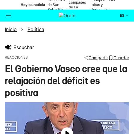
compases
|
|
Hoy es noticia
de San
altas y
de La
Sebastián
tormentas
Blanca
ES
Inicio
Política
Actualidad
Buscador
Política
Escuchar
REACCIONES
Compartir
Guardar
Cultura
El Gobierno Vasco cree que la
relajación del déficit es
Ikusmiran
positiva
Eguraldia