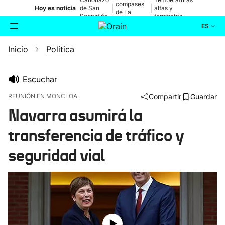
compases
|
|
Hoy es noticia
de San
altas y
de La
Sebastián
tormentas
Blanca
ES
Inicio
Política
Actualidad
Buscador
Política
Escuchar
REUNIÓN EN MONCLOA
Compartir
Guardar
Cultura
Navarra asumirá la
transferencia de tráfico y
Ikusmiran
seguridad vial
Eguraldia