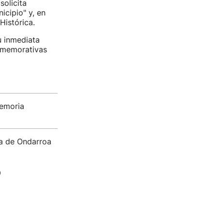
solicita
icipio" y, en
Histórica.
u inmediata
onmemorativas
Memoria
sta de Ondarroa