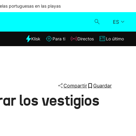
las portuguesas en las playas
ES
dia
Klisk
Para ti
Directos
Lo último
Klisk
Directos
Para ti
Compartir
Guardar
ar los vestigios
Lo último