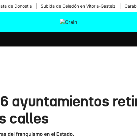
|
|
rata de Donostia
Subida de Celedón en Vitoria-Gasteiz
Carabe
tura
Ikusmiran
Egural
Salud
Tecnología
56 ayuntamientos retir
s calles
ras del franquismo en el Estado.