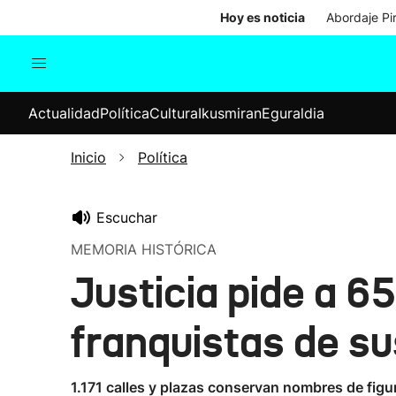
Hoy es noticia
Abordaje Pi
Actualidad
Política
Cul
Actualidad
Política
Cultura
Ikusmiran
Eguraldia
Sociedad
Elecciones
Economía
Inicio
Política
Internacional
Escuchar
MEMORIA HISTÓRICA
Justicia pide a 6
franquistas de su
1.171 calles y plazas conservan nombres de figu