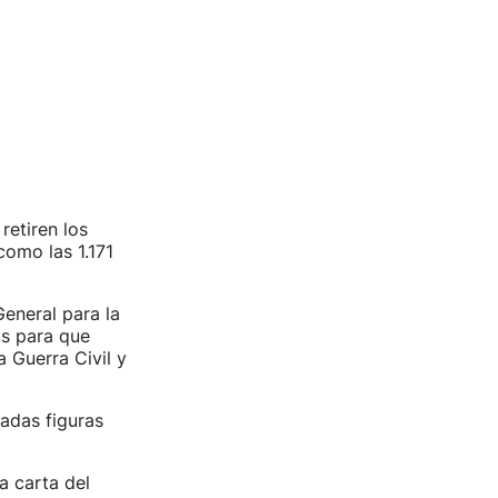
retiren los
como las 1.171
eneral para la
os para que
a Guerra Civil y
cadas figuras
a carta del