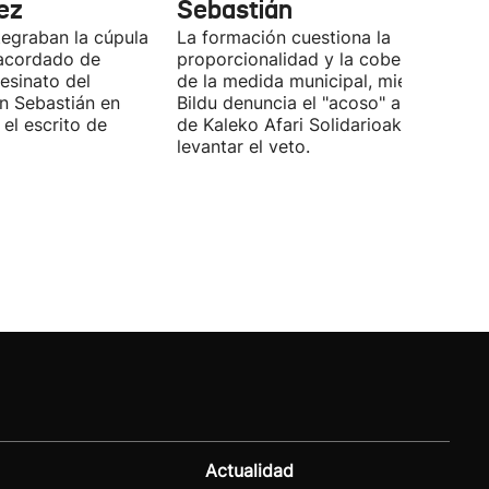
ez
Sebastián
tegraban la cúpula
La formación cuestiona la
 acordado de
proporcionalidad y la cobertura juríd
esinato del
de la medida municipal, mientras EH
an Sebastián en
Bildu denuncia el "acoso" a voluntari
el escrito de
de Kaleko Afari Solidarioak y pide
levantar el veto.
Actualidad