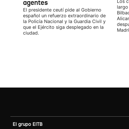
agentes
Los c
largo
El presidente ceutí pide al Gobierno
Bilba
español un refuerzo extraordinario de
Alica
la Policía Nacional y la Guardia Civil y
desp
que el Ejército siga desplegado en la
Madri
ciudad.
El grupo EITB