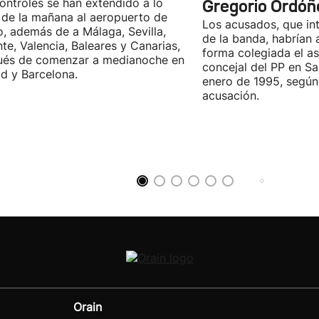
ontroles se han extendido a lo
Gregorio Ordóñ
 de la mañana al aeropuerto de
Los acusados, que in
o, además de a Málaga, Sevilla,
de la banda, habrían
nte, Valencia, Baleares y Canarias,
forma colegiada el as
ués de comenzar a medianoche en
concejal del PP en S
d y Barcelona.
enero de 1995, según 
acusación.
Orain