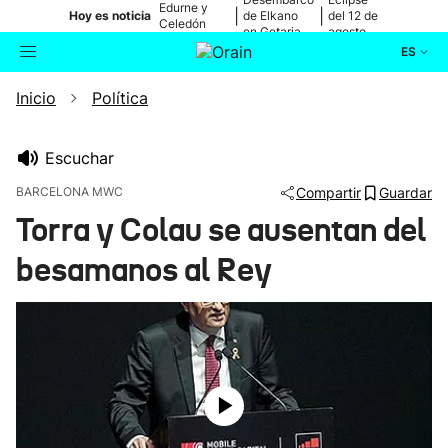
Edurne y
|
|
Hoy es noticia
de Elkano
del 12 de
Celedón
en Getaria
agosto
Txiki
ES
Inicio
Política
Actualidad
Buscador
Política
Escuchar
BARCELONA MWC
Compartir
Guardar
Cultura
Torra y Colau se ausentan del
besamanos al Rey
Ikusmiran
Eguraldia