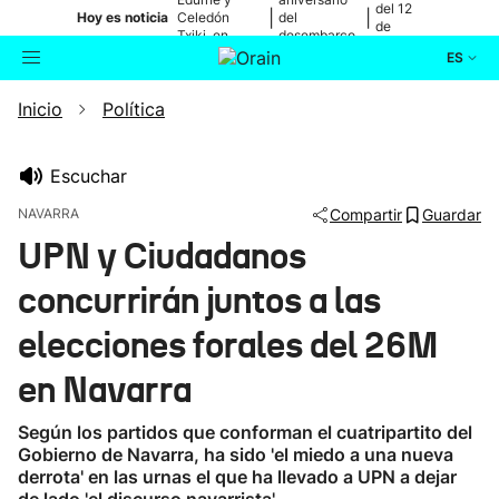
del 12
|
|
Hoy es noticia
Celedón
del
de
Txiki, en
desembarco
agosto
directo
de Elkano
ES
Inicio
Política
Actualidad
Buscador
Política
Escuchar
NAVARRA
Compartir
Guardar
Cultura
UPN y Ciudadanos
concurrirán juntos a las
Ikusmiran
elecciones forales del 26M
Eguraldia
en Navarra
Según los partidos que conforman el cuatripartito del
Gobierno de Navarra, ha sido 'el miedo a una nueva
derrota' en las urnas el que ha llevado a UPN a dejar