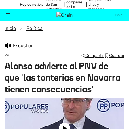
compases
|
|
Hoy es noticia
de San
altas y
de La
Sebastián
tormentas
Blanca
ES
Inicio
Política
Actualidad
Buscador
Política
Escuchar
PP
Compartir
Guardar
Cultura
Alonso advierte al PNV de
que 'las tonterias en Navarra
Ikusmiran
tienen consecuencias'
Eguraldia