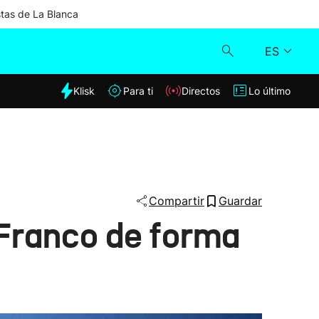
stas de La Blanca
ES
dia
Klisk
Para ti
Directos
Lo último
Klisk
Directos
Para ti
Compartir
Guardar
 Franco de forma
Lo último