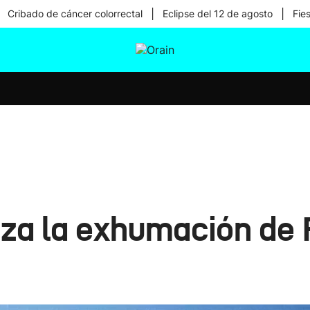
|
|
Cribado de cáncer colorrectal
Eclipse del 12 de agosto
Fie
tura
Ikusmiran
Egural
Salud
Tecnología
iza la exhumación de