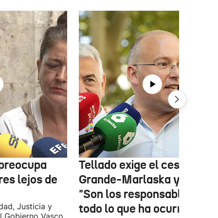
 preocupa
Tellado exige el cese de
es lejos de
Grande-Marlaska y Robles
"Son los responsables de
dad, Justicia y
todo lo que ha ocurrido en
l Gobierno Vasco