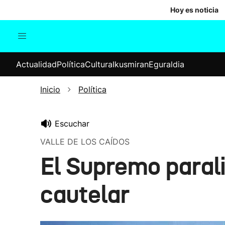
Hoy es noticia
Actualidad
Política
Cul
Actualidad
Política
Cultura
Ikusmiran
Eguraldia
Sociedad
Elecciones
Economía
Inicio
Política
Internacional
Escuchar
VALLE DE LOS CAÍDOS
El Supremo paral
cautelar