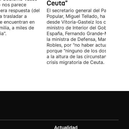
Ceuta"
o nos parece
era respuesta (del
El secretario general del Partido
 trasladar a
Popular, Miguel Tellado, ha exigido
e encuentran en
desde Vitoria-Gasteiz los ceses del
ilia, a miles de
ministro de Interior del Gobierno de
a".
España, Fernando Grande-Marlaska, 
la ministra de Defensa, Margarita
Robles, por "no haber actuado" y
porque "ninguno de los dos ha estad
a la altura de las circunstancias" ante 
crisis migratoria de Ceuta.
Actualidad