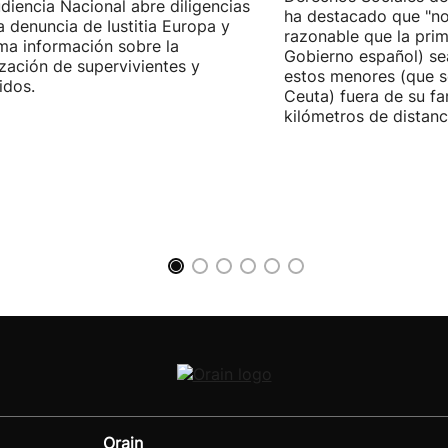
diencia Nacional abre diligencias
ha destacado que "n
la denuncia de Iustitia Europa y
razonable que la prim
ma información sobre la
Gobierno español) sea
ización de supervivientes y
estos menores (que s
idos.
Ceuta) fuera de su fam
kilómetros de distanci
Orain