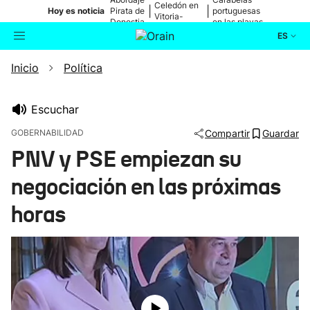
Celedón en
|
|
Hoy es noticia
Pirata de
portuguesas
Vitoria-
Donostia
en las playas
Gasteiz
ES
Inicio
Política
Actualidad
Buscador
Política
Escuchar
GOBERNABILIDAD
Compartir
Guardar
Cultura
PNV y PSE empiezan su
negociación en las próximas
Ikusmiran
horas
Eguraldia