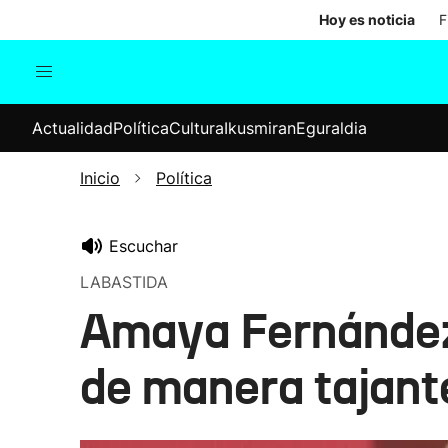
Hoy es noticia
F
Actualidad
Política
Cul
Actualidad
Política
Cultura
Ikusmiran
Eguraldia
Sociedad
Elecciones
Economía
Inicio
Política
Internacional
Escuchar
LABASTIDA
Amaya Fernández:
de manera tajant