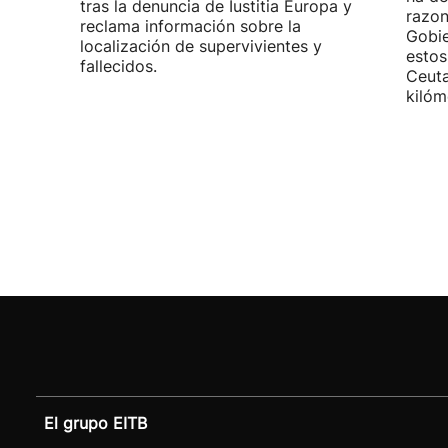
tras la denuncia de Iustitia Europa y
razon
reclama información sobre la
Gobie
localización de supervivientes y
estos
fallecidos.
Ceuta
kilóm
El grupo EITB