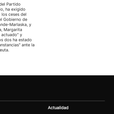
del Partido
do, ha exigido
 los ceses del
del Gobierno de
nde-Marlaska, y
a, Margarita
r actuado" y
os dos ha estado
cunstancias" ante la
euta.
Actualidad