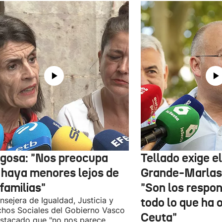
gosa: "Nos preocupa
Tellado exige e
 haya menores lejos de
Grande-Marlas
familias"
"Son los respo
nsejera de Igualdad, Justicia y
todo lo que ha 
hos Sociales del Gobierno Vasco
Ceuta"
stacado que "no nos parece