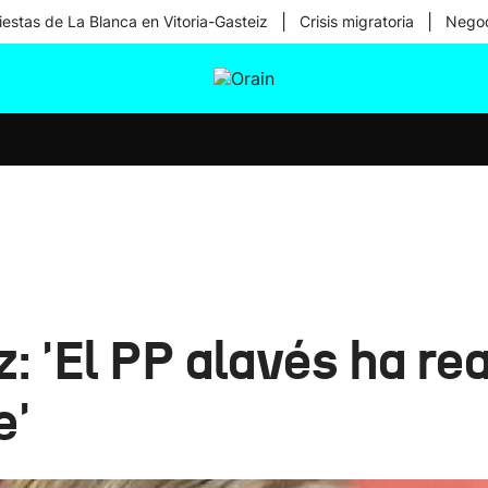
|
|
iestas de La Blanca en Vitoria-Gasteiz
Crisis migratoria
Negoc
tura
Ikusmiran
Egural
Salud
Tecnología
 'El PP alavés ha rea
e'