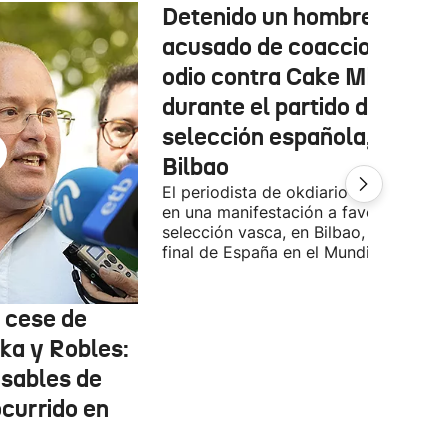
Detenido un hombre
acusado de coacciones y
odio contra Cake Minuesa
durante el partido de la
selección española, en
Bilbao
El periodista de okdiario se encontra
en una manifestación a favor de la
selección vasca, en Bilbao, durante la
final de España en el Mundial.
l cese de
ka y Robles:
nsables de
ocurrido en