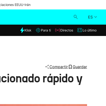
iaciones EEUU-Irán
ES
dia
Klisk
Para ti
Directos
Lo último
Klisk
Directos
Para ti
Compartir
Guardar
cionado rápido y
Lo último