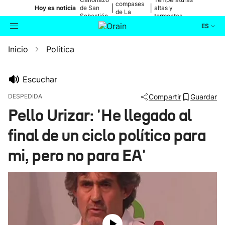
compases
|
|
Hoy es noticia
de San
altas y
de La
Sebastián
tormentas
Blanca
ES
Inicio
Política
Actualidad
Buscador
Política
Escuchar
DESPEDIDA
Compartir
Guardar
Cultura
Pello Urizar: 'He llegado al
final de un ciclo político para
Ikusmiran
mi, pero no para EA'
Eguraldia