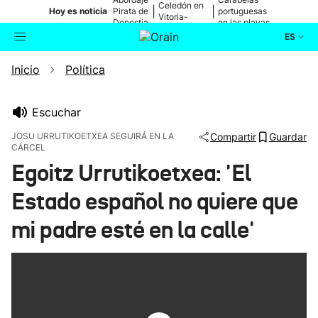
Celedón en
|
|
Hoy es noticia
Pirata de
portuguesas
Vitoria-
Donostia
en las playas
Gasteiz
ES
Inicio
Política
Actualidad
Buscador
Política
Escuchar
JOSU URRUTIKOETXEA SEGUIRÁ EN LA
Compartir
Guardar
CÁRCEL
Cultura
Egoitz Urrutikoetxea: 'El
Ikusmiran
Estado español no quiere que
mi padre esté en la calle'
Eguraldia