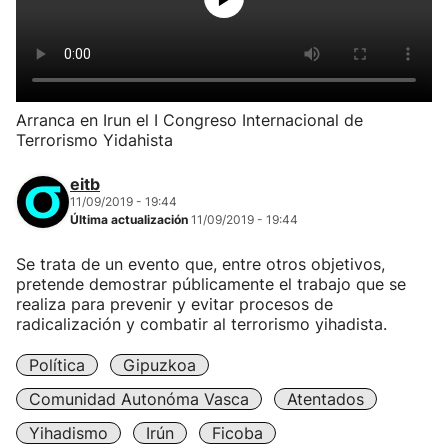
Arranca en Irun el I Congreso Internacional de
Terrorismo Yidahista
eitb
11/09/2019 - 19:44
Última actualización
11/09/2019 - 19:44
Se trata de un evento que, entre otros objetivos,
pretende demostrar públicamente el trabajo que se
realiza para prevenir y evitar procesos de
radicalización y combatir al terrorismo yihadista.
Política
Gipuzkoa
Comunidad Autonóma Vasca
Atentados
Yihadismo
Irún
Ficoba