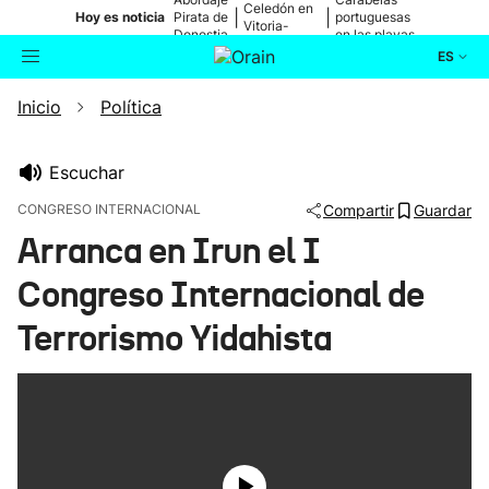
Celedón en
|
|
Hoy es noticia
Pirata de
portuguesas
Vitoria-
Donostia
en las playas
Gasteiz
ES
Inicio
Política
Actualidad
Buscador
Política
Escuchar
CONGRESO INTERNACIONAL
Compartir
Guardar
Cultura
Arranca en Irun el I
Congreso Internacional de
Ikusmiran
Terrorismo Yidahista
Eguraldia