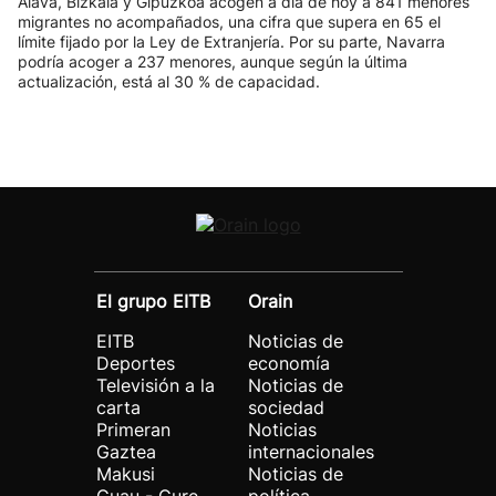
Álava, Bizkaia y Gipuzkoa acogen a día de hoy a 841 menores
migrantes no acompañados, una cifra que supera en 65 el
límite fijado por la Ley de Extranjería. Por su parte, Navarra
podría acoger a 237 menores, aunque según la última
actualización, está al 30 % de capacidad.
El grupo EITB
Orain
EITB
Noticias de
Deportes
economía
Televisión a la
Noticias de
carta
sociedad
Primeran
Noticias
Gaztea
internacionales
Makusi
Noticias de