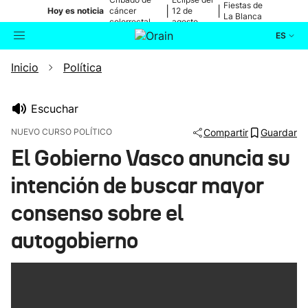
Fiestas de
|
|
Hoy es noticia
cáncer
12 de
La Blanca
colorrectal
agosto
ES
Inicio
Política
Actualidad
Buscador
Política
Escuchar
NUEVO CURSO POLÍTICO
Compartir
Guardar
Cultura
El Gobierno Vasco anuncia su
intención de buscar mayor
Ikusmiran
consenso sobre el
Eguraldia
autogobierno