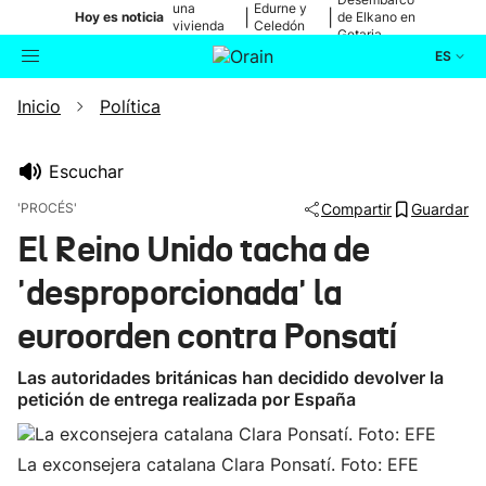
una
Edurne y
|
|
Hoy es noticia
de Elkano en
vivienda
Celedón
Getaria
de Bilbao
Txiki
ES
Inicio
Política
Actualidad
Buscador
Política
Escuchar
'PROCÉS'
Compartir
Guardar
Cultura
El Reino Unido tacha de
'desproporcionada' la
Ikusmiran
euroorden contra Ponsatí
Eguraldia
Las autoridades británicas han decidido devolver la
petición de entrega realizada por España
La exconsejera catalana Clara Ponsatí. Foto: EFE