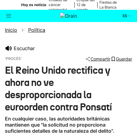
Fiestas de
|
|
Hoy es noticia
cáncer
12 de
La Blanca
colorrectal
agosto
ES
Inicio
Política
Actualidad
Buscador
Política
Escuchar
'PROCÉS'
Compartir
Guardar
Cultura
El Reino Unido rectifica y
ahora no ve
Ikusmiran
desproporcionada la
Eguraldia
euroorden contra Ponsatí
En cualquier caso, las autoridades británicas
mantienen que "la solicitud no proporciona
suficientes detalles de la naturaleza del delito".