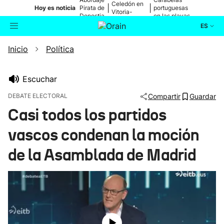
Celedón en
|
|
Hoy es noticia
Pirata de
portuguesas
Vitoria-
Donostia
en las playas
Gasteiz
ES
Inicio
Política
Actualidad
Buscador
Política
Escuchar
DEBATE ELECTORAL
Compartir
Guardar
Cultura
Casi todos los partidos
vascos condenan la moción
Ikusmiran
de la Asamblada de Madrid
Eguraldia