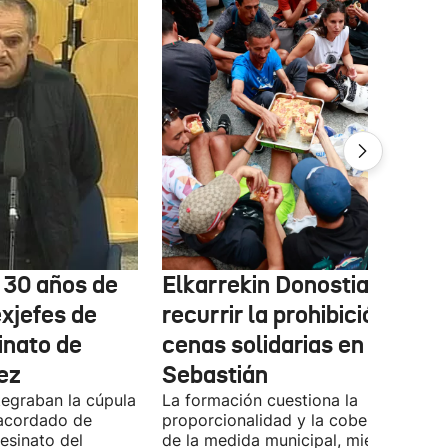
e 30 años de
Elkarrekin Donostia estudi
exjefes de
recurrir la prohibición de la
inato de
cenas solidarias en San
ez
Sebastián
tegraban la cúpula
La formación cuestiona la
 acordado de
proporcionalidad y la cobertura juríd
esinato del
de la medida municipal, mientras EH