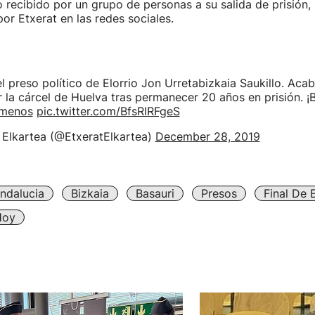
o recibido por un grupo de personas a su salida de prisión, 
por Etxerat en las redes sociales.
l preso político de Elorrio Jon Urretabizkaia Saukillo. Aca
la cárcel de Huelva tras permanecer 20 años en prisión. ¡
menos
pic.twitter.com/BfsRIRFgeS
 Elkartea (@EtxeratElkartea)
December 28, 2019
ndalucia
Bizkaia
Basauri
Presos
Final De 
Hoy