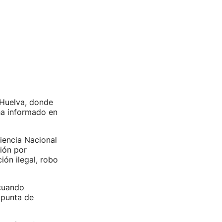
 Huelva, donde
ha informado en
iencia Nacional
ión por
ión ilegal, robo
cuando
 punta de