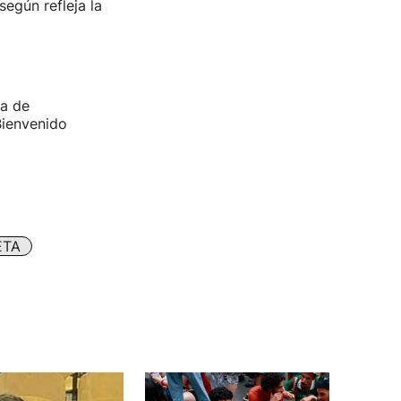
según refleja la
ba de
Bienvenido
ETA