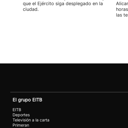
que el Ejército siga desplegado en la
Alica
ciudad.
horas
las t
El grupo EITB
EITB
Deportes
Televisión a la carta
Primeran