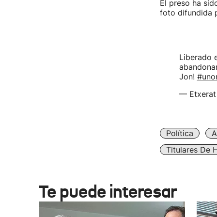
El preso ha sid
foto difundida 
Liberado e
abandonar 
Jon!
#uno
— Etxerat
Política
A
Titulares De 
Te puede interesar