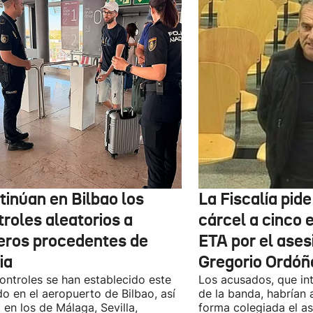
tinúan en Bilbao los
La Fiscalía pid
troles aleatorios a
cárcel a cinco 
jeros procedentes de
ETA por el ases
ia
Gregorio Ordóñ
ontroles se han establecido este
Los acusados, que in
o en el aeropuerto de Bilbao, así
de la banda, habrían
en los de Málaga, Sevilla,
forma colegiada el as