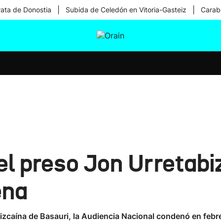
|
|
rata de Donostia
Subida de Celedón en Vitoria-Gasteiz
Carabe
tura
Ikusmiran
Egural
Salud
Tecnología
 el preso Jon Urretabi
ena
vizcaína de Basauri, la Audiencia Nacional condenó en febr