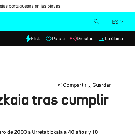
las portuguesas en las playas
ES
dia
Klisk
Para ti
Directos
Lo último
Klisk
Directos
Para ti
Compartir
Guardar
zkaia tras cumplir
Lo último
ero de 2003 a Urretabizkaia a 40 años y 10