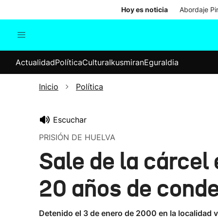
Hoy es noticia
Abordaje Pi
Actualidad
Política
Cul
Actualidad
Política
Cultura
Ikusmiran
Eguraldia
Sociedad
Elecciones
Economía
Inicio
Política
Internacional
Escuchar
PRISIÓN DE HUELVA
Sale de la cárcel
20 años de cond
Detenido el 3 de enero de 2000 en la localidad 