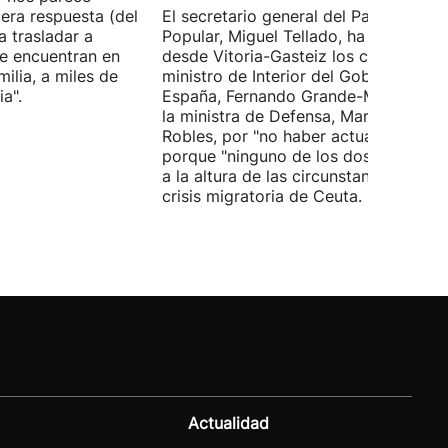
era respuesta (del
El secretario general del Partido
 trasladar a
Popular, Miguel Tellado, ha exigido
e encuentran en
desde Vitoria-Gasteiz los ceses del
ilia, a miles de
ministro de Interior del Gobierno de
a".
España, Fernando Grande-Marlaska, 
la ministra de Defensa, Margarita
Robles, por "no haber actuado" y
porque "ninguno de los dos ha estad
a la altura de las circunstancias" ante 
crisis migratoria de Ceuta.
Actualidad