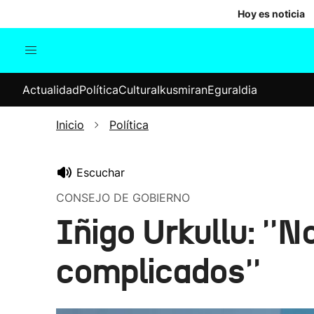
Hoy es noticia
Actualidad
Política
Cul
Actualidad
Política
Cultura
Ikusmiran
Eguraldia
Sociedad
Elecciones
Economía
Inicio
Política
Internacional
Escuchar
CONSEJO DE GOBIERNO
Iñigo Urkullu: ''
complicados''