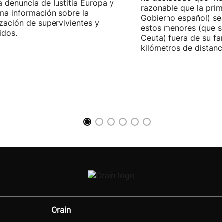
la denuncia de Iustitia Europa y
razonable que la prim
ma información sobre la
Gobierno español) sea
ización de supervivientes y
estos menores (que s
idos.
Ceuta) fuera de su fam
kilómetros de distanci
Orain