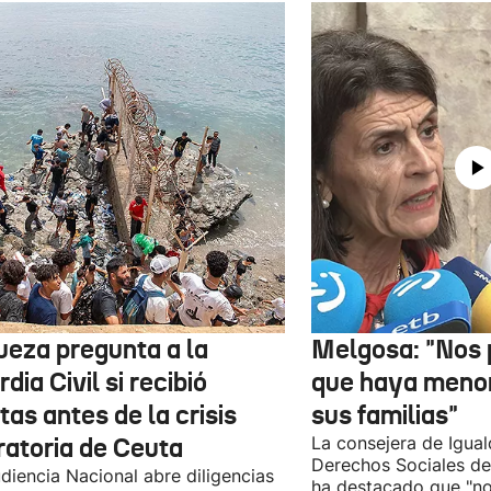
jueza pregunta a la
Melgosa: "Nos
dia Civil si recibió
que haya menor
tas antes de la crisis
sus familias"
ratoria de Ceuta
La consejera de Igual
Derechos Sociales de
diencia Nacional abre diligencias
ha destacado que "n