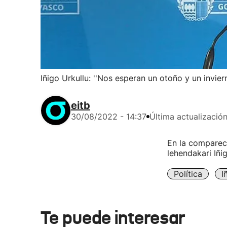
Iñigo Urkullu: ''Nos esperan un otoño y un invie
eitb
30/08/2022 - 14:37
Última actualizació
En la comparece
lehendakari Iñi
Política
I
Te puede interesar