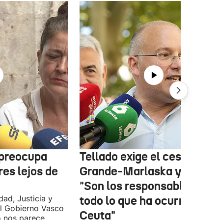
 preocupa
Tellado exige el cese de
es lejos de
Grande-Marlaska y Robles
"Son los responsables de
dad, Justicia y
todo lo que ha ocurrido en
l Gobierno Vasco
Ceuta"
o nos parece