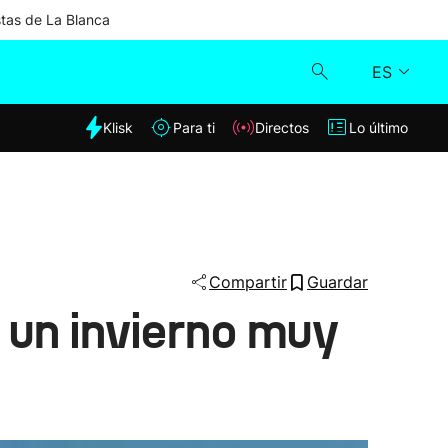
stas de La Blanca
ES
dia
Klisk
Para ti
Directos
Lo último
Klisk
Directos
Para ti
Compartir
Guardar
y un invierno muy
Lo último