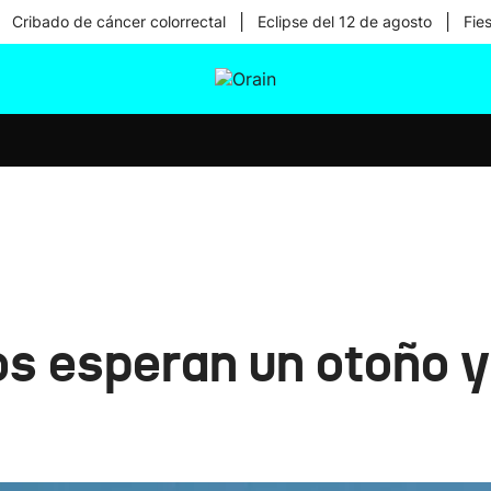
|
|
Cribado de cáncer colorrectal
Eclipse del 12 de agosto
Fie
tura
Ikusmiran
Egural
Salud
Tecnología
Nos esperan un otoño 