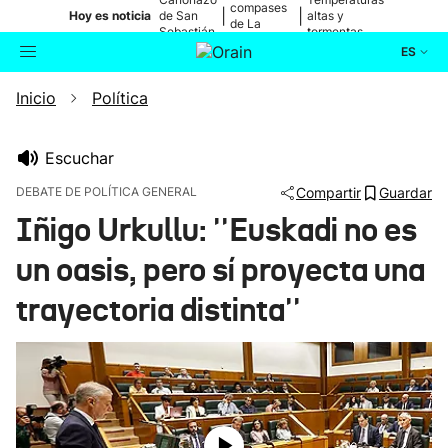
compases
|
|
Hoy es noticia
de San
altas y
de La
Sebastián
tormentas
Blanca
ES
Inicio
Política
Actualidad
Buscador
Política
Escuchar
DEBATE DE POLÍTICA GENERAL
Compartir
Guardar
Cultura
Iñigo Urkullu: ''Euskadi no es
un oasis, pero sí proyecta una
Ikusmiran
trayectoria distinta''
Eguraldia