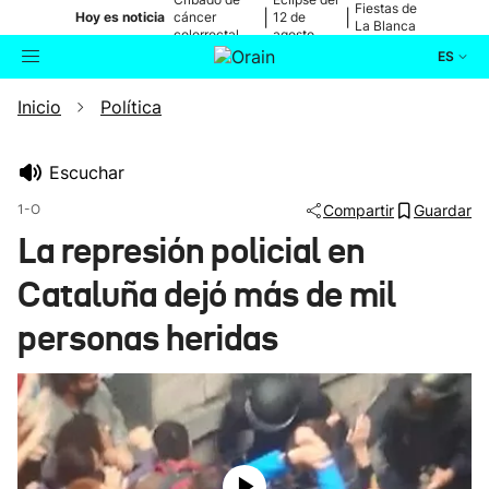
Fiestas de
|
|
Hoy es noticia
cáncer
12 de
La Blanca
colorrectal
agosto
ES
Inicio
Política
Actualidad
Buscador
Política
Escuchar
1-O
Compartir
Guardar
Cultura
La represión policial en
Cataluña dejó más de mil
Ikusmiran
personas heridas
Eguraldia