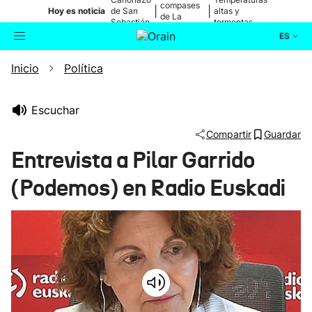
compases
|
|
Hoy es noticia
de San
altas y
de La
Sebastián
tormentas
Blanca
ES
Inicio
Política
Actualidad
Buscador
Política
Escuchar
Compartir
Guardar
Cultura
Entrevista a Pilar Garrido
(Podemos) en Radio Euskadi
Ikusmiran
Eguraldia