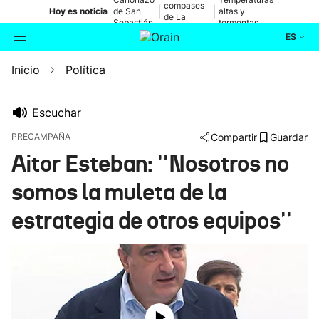
compases
|
|
Hoy es noticia
de San
altas y
de La
Sebastián
tormentas
Blanca
ES
Inicio
Política
Actualidad
Buscador
Política
Escuchar
PRECAMPAÑA
Compartir
Guardar
Cultura
Aitor Esteban: ''Nosotros no
somos la muleta de la
Ikusmiran
estrategia de otros equipos''
Eguraldia