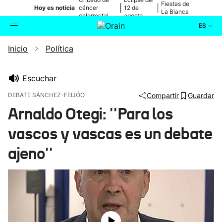
Fiestas de
|
|
Hoy es noticia
cáncer
12 de
La Blanca
colorrectal
agosto
ES
Inicio
Política
Actualidad
Buscador
Política
Escuchar
DEBATE SÁNCHEZ-FEIJÓO
Compartir
Guardar
Cultura
Arnaldo Otegi: ''Para los
vascos y vascas es un debate
Ikusmiran
ajeno''
Eguraldia