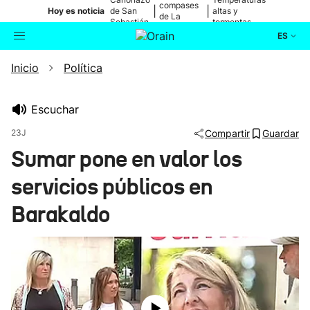
compases
|
|
Hoy es noticia
de San
altas y
de La
Sebastián
tormentas
Blanca
ES
Inicio
Política
Actualidad
Buscador
Política
Escuchar
23J
Compartir
Guardar
Cultura
Sumar pone en valor los
servicios públicos en
Ikusmiran
Barakaldo
Eguraldia