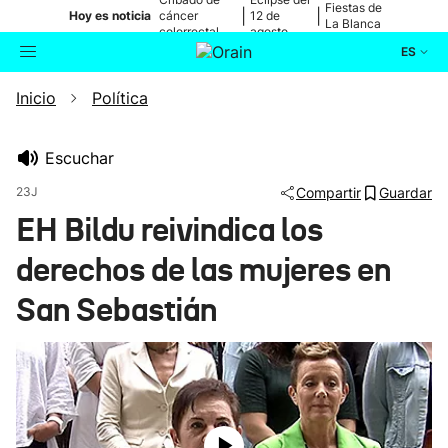
Fiestas de
|
|
Hoy es noticia
cáncer
12 de
La Blanca
colorrectal
agosto
ES
Inicio
Política
Actualidad
Buscador
Política
Escuchar
23J
Compartir
Guardar
Cultura
EH Bildu reivindica los
derechos de las mujeres en
Ikusmiran
San Sebastián
Eguraldia