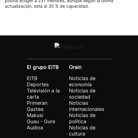
podría acoger a 237 menores, aunque según la última
actualización, está al 30 % de capacidad.
El grupo EITB
Orain
EITB
Noticias de
Deportes
economía
Televisión a la
Noticias de
carta
sociedad
Primeran
Noticias
Gaztea
internacionales
Makusi
Noticias de
Guau - Gure
política
Audioa
Noticias de
cultura