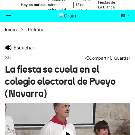
Fiestas de
|
|
Hoy es noticia
cáncer
12 de
La Blanca
colorrectal
agosto
ES
Inicio
Política
Actualidad
Buscador
Política
Escuchar
23J
Compartir
Guardar
Cultura
La fiesta se cuela en el
colegio electoral de Pueyo
Ikusmiran
(Navarra)
Eguraldia