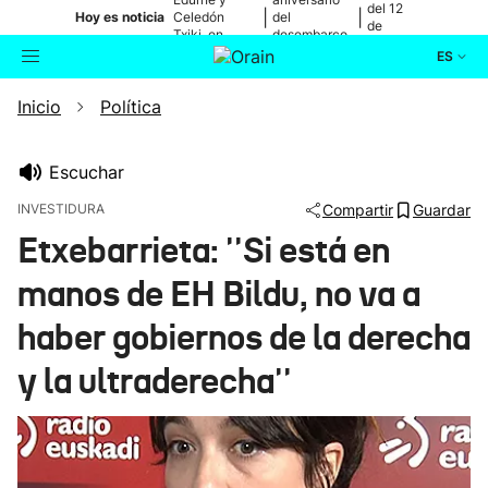
del 12
|
|
Hoy es noticia
Celedón
del
de
Txiki, en
desembarco
agosto
directo
de Elkano
ES
Inicio
Política
Actualidad
Buscador
Política
Escuchar
INVESTIDURA
Compartir
Guardar
Cultura
Etxebarrieta: ''Si está en
manos de EH Bildu, no va a
Ikusmiran
haber gobiernos de la derecha
Eguraldia
y la ultraderecha''