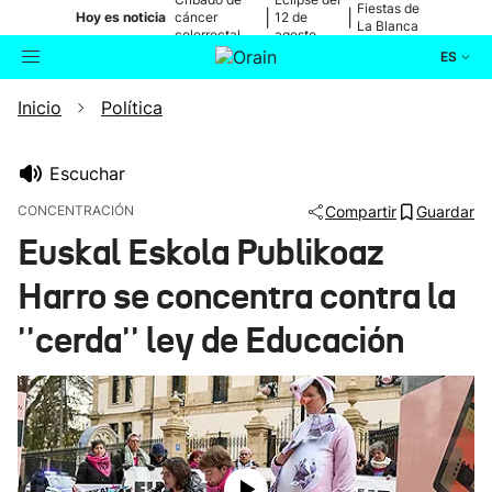
Fiestas de
|
|
Hoy es noticia
cáncer
12 de
La Blanca
colorrectal
agosto
ES
Inicio
Política
Actualidad
Buscador
Política
Escuchar
CONCENTRACIÓN
Compartir
Guardar
Cultura
Euskal Eskola Publikoaz
Harro se concentra contra la
Ikusmiran
''cerda'' ley de Educación
Eguraldia