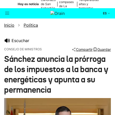
compases
|
|
Hoy es noticia
de San
altas y
de La
Sebastián
tormentas
Blanca
ES
Inicio
Política
Actualidad
Buscador
Política
Escuchar
CONSEJO DE MINISTROS
Compartir
Guardar
Cultura
Sánchez anuncia la prórroga
de los impuestos a la banca y
Ikusmiran
energéticas y apunta a su
Eguraldia
permanencia