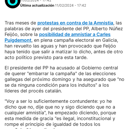
11/02/2024 - 17:42
Última actualización
11/02/2024 - 17:42
Tras meses de
protestas en contra de la Amnistia
, las
palabras de ayer del presidente del PP, Alberto Núñez
Feijóo, sobre la
posibilidad de amnistiar a Carles
Puigdemont
, en plena campaña electoral en Galicia,
han revuelto las aguas y han provocado que Feijóo
haya tenido que salir a matizar lo dicho, antes de otro
acto político previsto para esta tarde.
El presidente del PP ha acusado al Gobierno central
de querer "embarrar la campaña" de las elecciones
gallegas del próximo domingo y ha asegurado que "no
se da ninguna condición para los indultos" a los
líderes del procés catalán.
"Voy a ser lo suficientemente contundente: yo he
dicho que no, dije que no y sigo diciendo que no a
cualquier amnistía", ha empezado diciendo, porque
esta medida de gracia "es ilegal, inconstitucional y
rompe el principio de igualdad de todos los