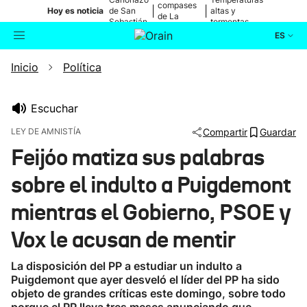
compases
|
|
Hoy es noticia
de San
altas y
de La
Sebastián
tormentas
Blanca
ES
Inicio
Política
Actualidad
Buscador
Política
Escuchar
LEY DE AMNISTÍA
Compartir
Guardar
Cultura
Feijóo matiza sus palabras
sobre el indulto a Puigdemont
Ikusmiran
mientras el Gobierno, PSOE y
Eguraldia
Vox le acusan de mentir
La disposición del PP a estudiar un indulto a
Puigdemont que ayer desveló el líder del PP ha sido
objeto de grandes críticas este domingo, sobre todo