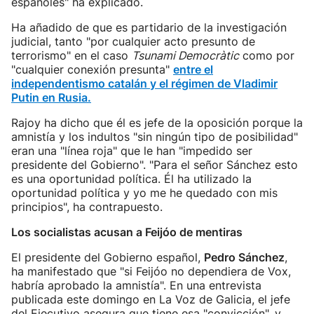
españoles" ha explicado.
Ha añadido de que es partidario de la investigación
judicial, tanto "por cualquier acto presunto de
terrorismo" en el caso
Tsunami Democràtic
como por
"cualquier conexión presunta"
entre el
independentismo catalán y el régimen de Vladimir
Putin en Rusia.
Rajoy ha dicho que él es jefe de la oposición porque la
amnistía y los indultos "sin ningún tipo de posibilidad"
eran una "línea roja" que le han "impedido ser
presidente del Gobierno". "Para el señor Sánchez esto
es una oportunidad política. Él ha utilizado la
oportunidad política y yo me he quedado con mis
principios", ha contrapuesto.
Los socialistas acusan a Feijóo de mentiras
El presidente del Gobierno español,
Pedro Sánchez
,
ha manifestado que "si Feijóo no dependiera de Vox,
habría aprobado la amnistía". En una entrevista
publicada este domingo en La Voz de Galicia, el jefe
del Ejecutivo asegura que tiene esa "convicción", y