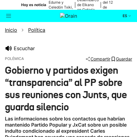
Edurne y
del 12
|
|
Hoy es noticia
de Elkano
Celedón Txiki,
de
en Getaria
en directo
agosto
ES
Inicio
Política
Actualidad
Buscador
Política
Escuchar
POLÉMICA
Compartir
Guardar
Cultura
Gobierno y partidos exigen
“transparencia” al PP sobre
Ikusmiran
sus reuniones con Junts, que
Eguraldia
guarda silencio
Las informaciones sobre los contactos que habrían
mantenido Partido Popular y JxCat sobre un posible
indulto condicionado al expresident Carles