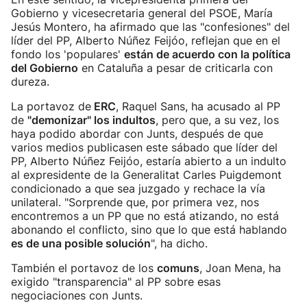
Gobierno y vicesecretaria general del PSOE, María
Jesús Montero, ha afirmado que las "confesiones" del
líder del PP, Alberto Núñez Feijóo, reflejan que en el
fondo los 'populares'
están de acuerdo con la política
del Gobierno
en Cataluña a pesar de criticarla con
dureza.
La portavoz de
ERC
, Raquel Sans, ha acusado al PP
de
"demonizar" los indultos
, pero que, a su vez, los
haya podido abordar con Junts, después de que
varios medios publicasen este sábado que líder del
PP, Alberto Núñez Feijóo, estaría abierto a un indulto
al expresidente de la Generalitat Carles Puigdemont
condicionado a que sea juzgado y rechace la vía
unilateral. "Sorprende que, por primera vez, nos
encontremos a un PP que no está atizando, no está
abonando el conflicto, sino que lo que está hablando
es de una posible solución
", ha dicho.
También el portavoz de los
comuns
, Joan Mena, ha
exigido "transparencia" al PP sobre esas
negociaciones con Junts.