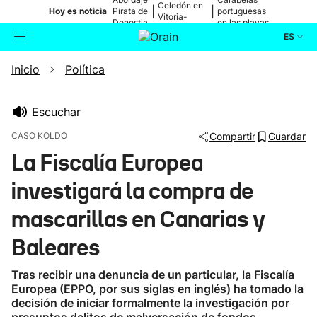
Celedón en
|
|
Hoy es noticia
Pirata de
portuguesas
Vitoria-
Donostia
en las playas
Gasteiz
ES
Inicio
Política
Actualidad
Buscador
Política
Escuchar
CASO KOLDO
Compartir
Guardar
Cultura
La Fiscalía Europea
investigará la compra de
Ikusmiran
mascarillas en Canarias y
Eguraldia
Baleares
Tras recibir una denuncia de un particular, la Fiscalía
Europea (EPPO, por sus siglas en inglés) ha tomado la
decisión de iniciar formalmente la investigación por