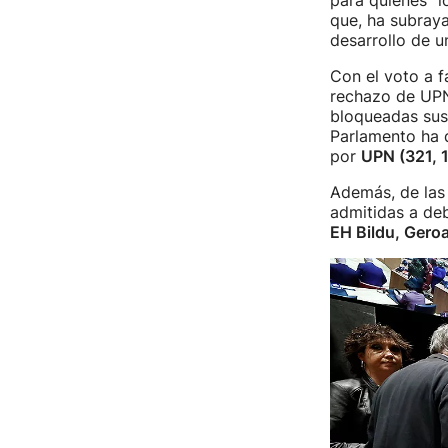
para quienes "l
que, ha subraya
desarrollo de u
Con el voto a f
rechazo de UPN,
bloqueadas sus 
Parlamento ha 
por
UPN (321, 1
Además, de la
admitidas a de
EH Bildu, Geroa