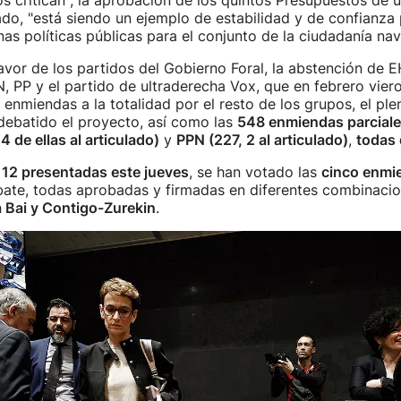
os critican", la aprobación de los quintos Presupuestos de 
do, "está siendo un ejemplo de estabilidad y de confianza 
nas políticas públicas para el conjunto de la ciudadanía nav
avor de los partidos del Gobierno Foral, la abstención de EH
 PP y el partido de ultraderecha Vox, que en febrero vier
enmiendas a la totalidad por el resto de los grupos, el ple
debatido el proyecto, así como las
548 enmiendas parcial
4 de ellas al articulado)
y
PPN (227, 2 al articulado)
,
todas
s
12 presentadas este jueves
, se han votado las
cinco enmi
bate, todas aprobadas y firmadas en diferentes combinaci
 Bai y Contigo-Zurekin
.