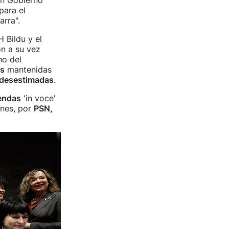
un Gobierno
para el
arra".
 Bildu y el
on a su vez
no del
es
mantenidas
 desestimadas
.
endas
'in voce'
ones, por
PSN,