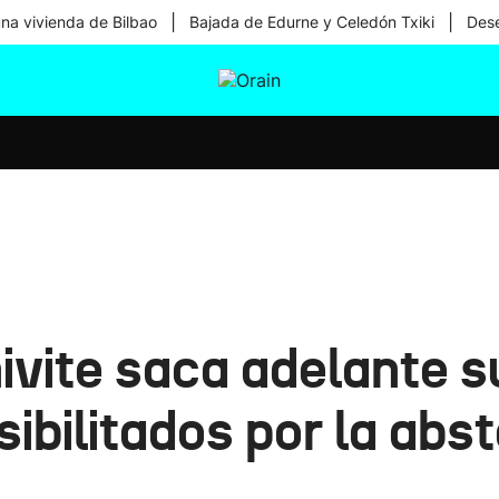
|
|
una vivienda de Bilbao
Bajada de Edurne y Celedón Txiki
Dese
tura
Ikusmiran
Egural
Salud
Tecnología
ivite saca adelante s
ibilitados por la abs