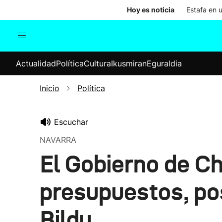
Hoy es noticia
Estafa en 
Actualidad
Política
Cul
Actualidad
Política
Cultura
Ikusmiran
Eguraldia
Sociedad
Elecciones
Economía
Inicio
Política
Internacional
Escuchar
NAVARRA
El Gobierno de Ch
presupuestos, pos
Bildu