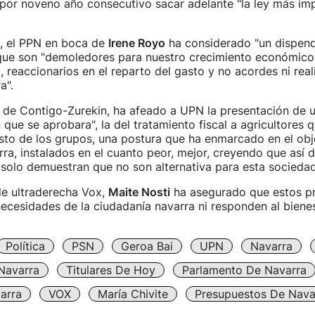
 por noveno año consecutivo sacar adelante "la ley más im
o, el PPN en boca de
Irene Royo
ha considerado "un dispend
que son "demoledores para nuestro crecimiento económico
l, reaccionarios en el reparto del gasto y no acordes ni real
a".
, de Contigo-Zurekin, ha afeado a UPN la presentación de
 que se aprobara", la del tratamiento fiscal a agricultores 
sto de los grupos, una postura que ha enmarcado en el obj
rra, instalados en el cuanto peor, mejor, creyendo que así de
solo demuestran que no son alternativa para esta sociedad
de ultraderecha Vox,
Maite Nosti
ha asegurado que estos p
necesidades de la ciudadanía navarra ni responden al bienes
Política
PSN
Geroa Bai
UPN
Navarra
Navarra
Titulares De Hoy
Parlamento De Navarra
arra
VOX
María Chivite
Presupuestos De Nava