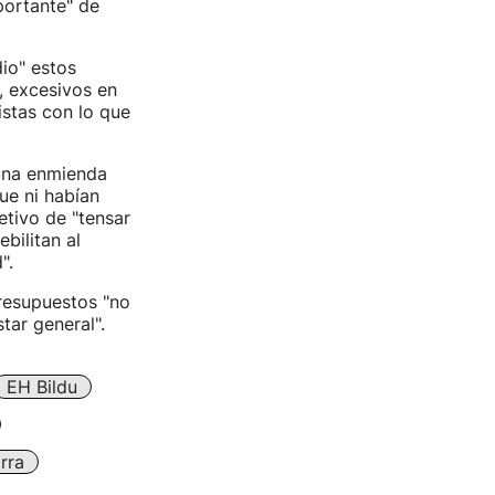
portante" de
io" estos
, excesivos en
istas con lo que
 una enmienda
que ni habían
etivo de "tensar
bilitan al
".
resupuestos "no
tar general".
EH Bildu
rra