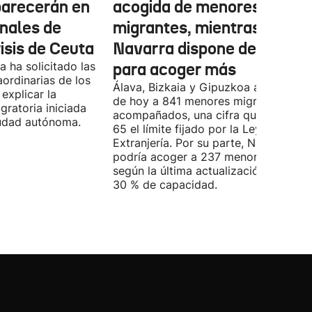
parecerán en
acogida de menores
inales de
migrantes, mientras
risis de Ceuta
Navarra dispone de marge
 ha solicitado las
para acoger más
ordinarias de los
Álava, Bizkaia y Gipuzkoa acogen a d
explicar la
de hoy a 841 menores migrantes no
igratoria iniciada
acompañados, una cifra que supera e
ciudad autónoma.
65 el límite fijado por la Ley de
Extranjería. Por su parte, Navarra
podría acoger a 237 menores, aunqu
según la última actualización, está al
30 % de capacidad.