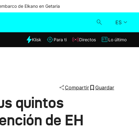
mbarco de Elkano en Getaria
ES
dia
Klisk
Para ti
Directos
Lo último
Klisk
Directos
Para ti
Compartir
Guardar
us quintos
Lo último
tención de EH