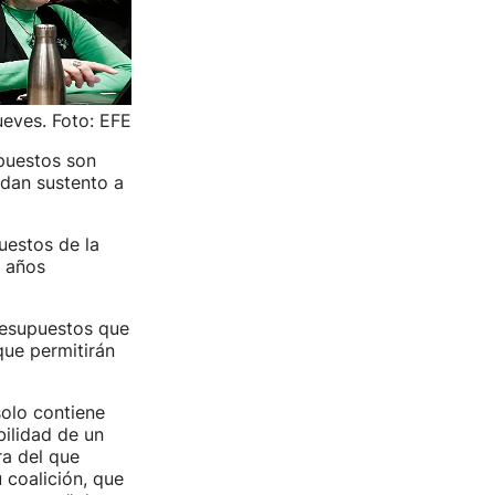
ueves. Foto: EFE
puestos son
 dan sustento a
uestos de la
e años
resupuestos que
que permitirán
olo contiene
ilidad de un
a del que
 coalición, que