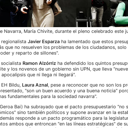
e Navarra, María Chivite, durante el pleno celebrado este j
l regionalista
Javier Esparza
ha lamentado que estos presu
s que no resuelven los problemas de los ciudadanos, solo
oder y reparto de sillones".
 socialista
Ramon Alzórriz
ha defendido los quintos presup
ite y los novenos de un gobierno sin UPN, que lleva "nuev
pocalipsis que ni llega ni llegará".
 EH Bildu,
Laura Aznal
, pese a reconocer que no son los p
presentado, "son un buen acuerdo y una buena noticia" por
as fundamentales para la sociedad navarra".
Geroa Bai) ha subrayado que el pacto presupuestario "no s
icos" sino también políticos y supone avanzar en la estab
demás responde a un pacto programático para la legislatur
ntos ambos que entroncan "en las líneas estratégicas" de su