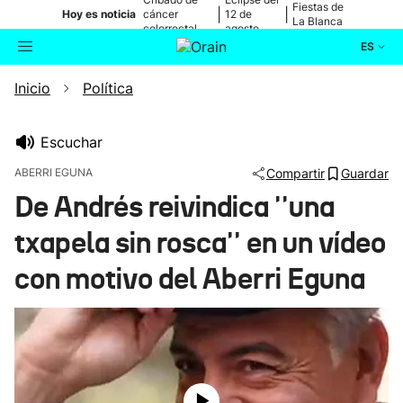
Fiestas de
|
|
Hoy es noticia
cáncer
12 de
La Blanca
colorrectal
agosto
ES
Inicio
Política
Actualidad
Buscador
Política
Escuchar
ABERRI EGUNA
Compartir
Guardar
Cultura
De Andrés reivindica ''una
txapela sin rosca'' en un vídeo
Ikusmiran
con motivo del Aberri Eguna
Eguraldia